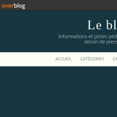
Le b
Informations et pistes péd
dessin de press
ACCUEIL
CATÉGORIES
C