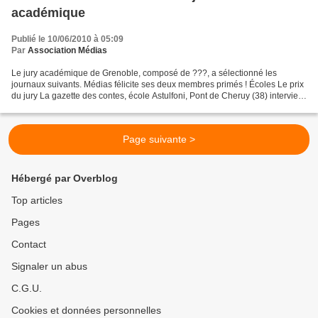
académique
Publié le 10/06/2010 à 05:09
Par
Association Médias
Le jury académique de Grenoble, composé de ???, a sélectionné les
journaux suivants. Médias félicite ses deux membres primés ! Écoles Le prix
du jury La gazette des contes, école Astulfoni, Pont de Cheruy (38) interview
de Boucle d'or dans le dernier...
Page suivante >
Hébergé par Overblog
Top articles
Pages
Contact
Signaler un abus
C.G.U.
Cookies et données personnelles