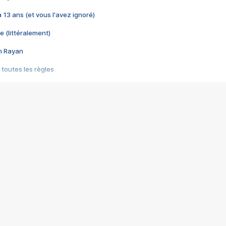
 a 13 ans (et vous l'avez ignoré)
e (littéralement)
im Rayan
 toutes les règles
s les jeux vidéo
us choquant de Rockstar ? - Le scandale BULLY
e plus moche de Steam
du RÊVE tourne au CAUCHEMAR
pendant 8 heures
it… à tort
umiliés par un jeu vidéo
ire - Final Fantasy 8