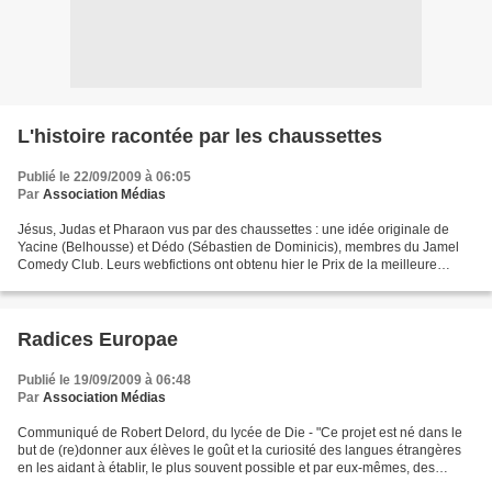
L'histoire racontée par les chaussettes
Publié le 22/09/2009 à 06:05
Par
Association Médias
Jésus, Judas et Pharaon vus par des chaussettes : une idée originale de
Yacine (Belhousse) et Dédo (Sébastien de Dominicis), membres du Jamel
Comedy Club. Leurs webfictions ont obtenu hier le Prix de la meilleure
fiction du Web au Festival de la fiction...
Radices Europae
Publié le 19/09/2009 à 06:48
Par
Association Médias
Communiqué de Robert Delord, du lycée de Die - "Ce projet est né dans le
but de (re)donner aux élèves le goût et la curiosité des langues étrangères
en les aidant à établir, le plus souvent possible et par eux-mêmes, des
passerelles entre les différentes...