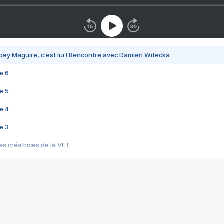
bey Maguire, c'est lui ! Rencontre avec Damien Witecka
e 6
e 5
e 4
e 3
s créatrices de la VF !
e 2
e 1
e Mektoub My Love arrive enfin ! Rencontre avec Shaïn Boumedine et Sal
i : après Toni en famille