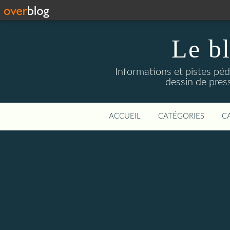
Le b
Informations et pistes péd
dessin de press
ACCUEIL
CATÉGORIES
C