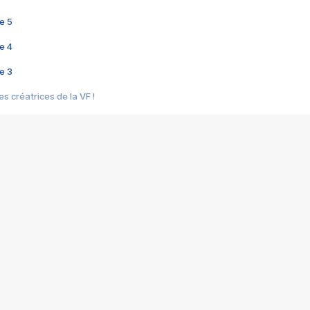
e 5
e 4
e 3
s créatrices de la VF !
e 2
e 1
e Mektoub My Love arrive enfin ! Rencontre avec Shaïn Boumedine et Sal
i : après Toni en famille
elle réalise le bouleversant Dites lui que je l'aime
ais ! Rencontre autour de Vie privée de Rebecca Zlotowski
 de Marguerite, Grave... Rencontre avec Ella Rumpf
 Les Rêveurs, un film intime sur la santé mentale