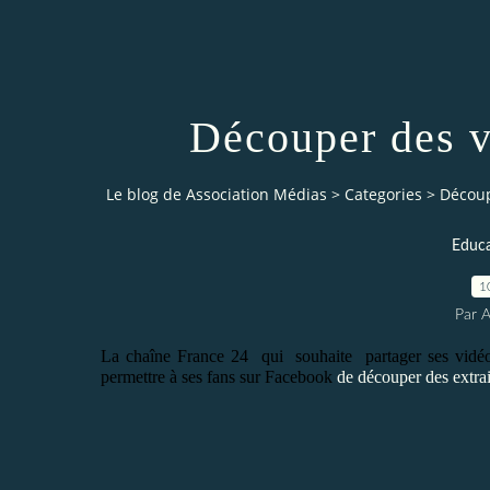
Découper des v
Le blog de Association Médias
>
Categories
>
Découp
Educa
1
Par 
La chaîne France 24 qui souhaite partager ses vidéos 
permettre à ses fans sur Facebook
de découper des extra