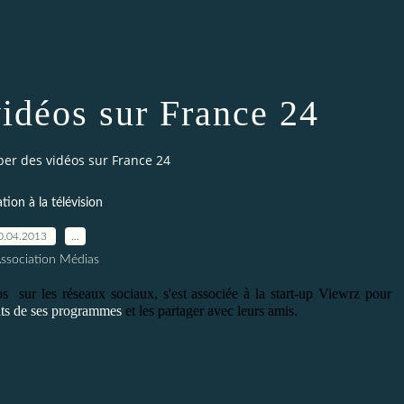
idéos sur France 24
er des vidéos sur France 24
tion à la télévision
0.04.2013
…
Association Médias
sur les réseaux sociaux, s'est associée à la start-up Viewrz pour
its de ses programmes
et les partager avec leurs amis.