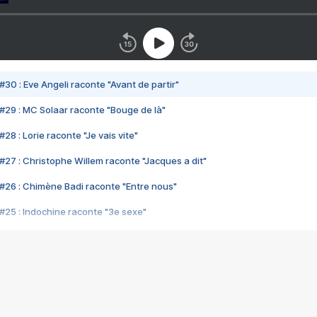
#30 : Eve Angeli raconte "Avant de partir"
#29 : MC Solaar raconte "Bouge de là"
28 : Lorie raconte "Je vais vite"
#27 : Christophe Willem raconte "Jacques a dit"
#26 : Chimène Badi raconte "Entre nous"
#25 : Indochine raconte "3e sexe"
#24 : Zaho raconte "C'est chelou"
#23 : Patrick Bruel raconte "Au café des délices"
#22 : Kyo raconte "Le chemin"
#21 : Nolwenn Leroy raconte "Cassé"