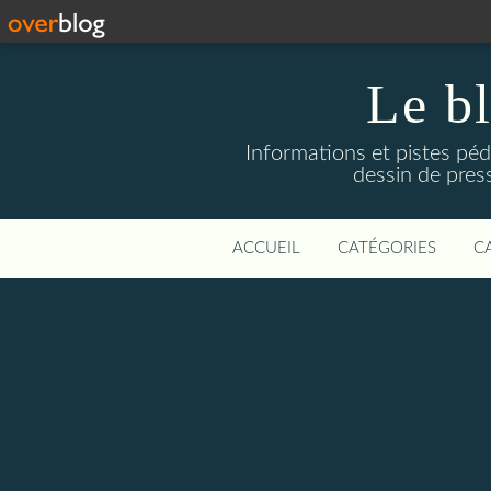
Le b
Informations et pistes péd
dessin de press
ACCUEIL
CATÉGORIES
C