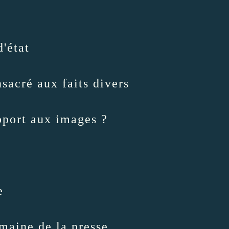
'état
nsacré aux faits divers
pport aux images ?
e
maine de la presse