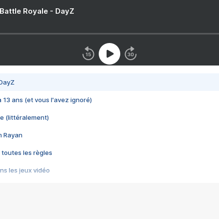
 Battle Royale - DayZ
 DayZ
 a 13 ans (et vous l'avez ignoré)
e (littéralement)
im Rayan
 toutes les règles
s les jeux vidéo
us choquant de Rockstar ? - Le scandale BULLY
e plus moche de Steam